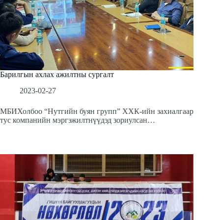
Барилгын ахлах ажилтны сургалт
2023-02-27
МБИХолбоо “Нутгийн буян групп” ХХК-ийн захиалгаар
тус компанийн мэргэжилтнүүдэд зориулсан…