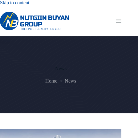
Skip
Skip to content
to
content
News
Home
News