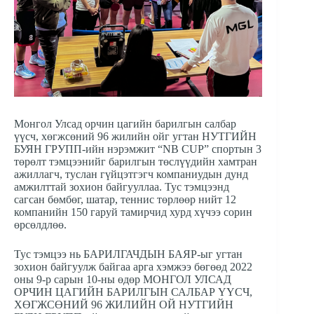
Монгол Улсад орчин цагийн барилгын салбар
үүсч, хөгжсөний 96 жилийн ойг угтан НУТГИЙН
БУЯН ГРУПП-ийн нэрэмжит “NB CUP” спортын 3
төрөлт тэмцээнийг барилгын төслүүдийн хамтран
ажиллагч, туслан гүйцэтгэгч компаниудын дунд
амжилттай зохион байгууллаа. Тус тэмцээнд
сагсан бөмбөг, шатар, теннис төрлөөр нийт 12
компанийн 150 гаруй тамирчид хурд хүчээ сорин
өрсөлдлөө.
Тус тэмцээ нь БАРИЛГАЧДЫН БАЯР-ыг угтан
зохион байгуулж байгаа арга хэмжээ бөгөөд 2022
оны 9-р сарын 10-ны өдөр МОНГОЛ УЛСАД
ОРЧИН ЦАГИЙН БАРИЛГЫН САЛБАР ҮҮСЧ,
ХӨГЖСӨНИЙ 96 ЖИЛИЙН ОЙ НУТГИЙН