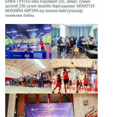
БУЯН ГРУПП-ийн нэрэмжит улс, аймаг, сумын
цолтой 256 хүчит бөхийн барилдааныг МОНГОЛ
БӨХИЙН ӨРГӨӨ-нд зохион байгуулахаар
төлөвлөж байна.