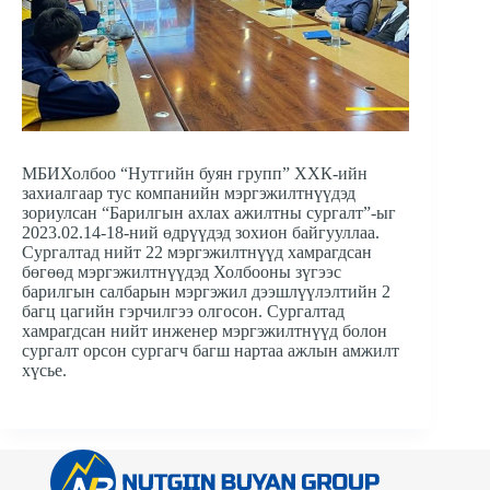
МБИХолбоо “Нутгийн буян групп” ХХК-ийн
захиалгаар тус компанийн мэргэжилтнүүдэд
зориулсан “Барилгын ахлах ажилтны сургалт”-ыг
2023.02.14-18-ний өдрүүдэд зохион байгууллаа.
Сургалтад нийт 22 мэргэжилтнүүд хамрагдсан
бөгөөд мэргэжилтнүүдэд Холбооны зүгээс
барилгын салбарын мэргэжил дээшлүүлэлтийн 2
багц цагийн гэрчилгээ олгосон. Сургалтад
хамрагдсан нийт инженер мэргэжилтнүүд болон
сургалт орсон сургагч багш нартаа ажлын амжилт
хүсье.