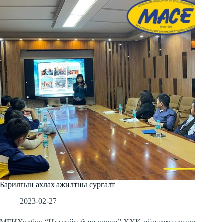
Барилгын ахлах ажилтны сургалт
2023-02-27
МБИХолбоо “Нутгийн буян групп” ХХК-ийн захиалгаар