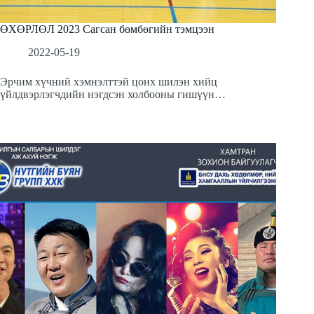
ӨХӨРЛӨЛ 2023 Сагсан бөмбөгийн тэмцээн
2022-05-19
Эрчим хүчний хэмнэлттэй цонх шилэн хийц
үйлдвэрлэгчдийн нэгдсэн холбооны гишүүн…