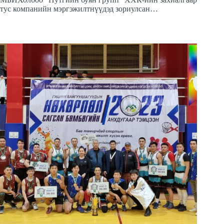
тус компанийн мэргэжилтнүүдэд зориулсан…