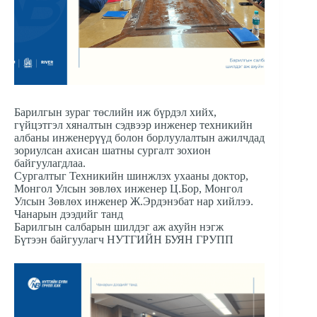
Барилгын зураг төслийн иж бүрдэл хийх,
гүйцэтгэл хяналтын сэдвээр инженер техникийн
албаны инженерүүд болон борлуулалтын ажилчдад
зориулсан ахисан шатны сургалт зохион
байгуулагдлаа.
Сургалтыг Техникийн шинжлэх ухааны доктор,
Монгол Улсын зөвлөх инженер Ц.Бор, Монгол
Улсын Зөвлөх инженер Ж.Эрдэнэбат нар хийлээ.
Чанарын дээдийг танд
Барилгын салбарын шилдэг аж ахуйн нэгж
Бүтээн байгуулагч НУТГИЙН БУЯН ГРУПП