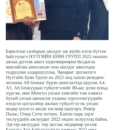
Барилгын салбарын шилдэг аж ахуйн нэгж бүтээн
байгуулагч НУТГИЙН БУЯН ГРУПП 2022 оныхоо
ажлаа дүгнэж ажил хөдөлмөрөөрөө бусдыгаа
манлайлан ажилласан оны шилдэг ажилчдаа
тодруулан алдаршууллаа. Чанарыг эрхэмлэгч
Нутгийн Буян Групп нь 2022 онд хаппи резиденс
хотхоны А8 блокыг бүрэн ашиглалтад оруулж А4.
А5. А6 блокуудын гүйцэтгэлийг 80-аас дээш хувьд
хүргэж, мөн Монгол улсын хамгийн том хэмжээ
бүхий улсын шинжлэх ухааны хүрээлэнгүүдийн
нэгдсэн цогцолбор ажлын гүйцэтгэл нь улсаас
өндөр үнэлгээ авсан төслөөр шалгарч, Ривер
Палас, Очир Сити хотхон, Хаппи парк зэрэг
төслүүдийн ажлуудыг 2022 ондоо эхлүүлээд байна.
Эдгээр ажлуудыг төр засгаас өндөрөөр үнэлж
Барилга Хот Байгуулалтын яамнаас 2022 оны