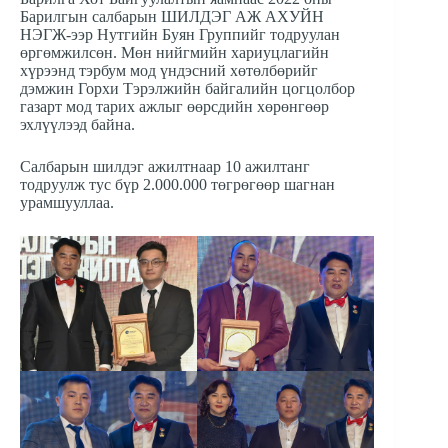
Барилгын салбарын ШИЛДЭГ АЖ АХУЙН
НЭГЖ-ээр Нутгийн Буян Группийг тодруулан
өргөмжилсөн. Мөн нийгмийн хариуцлагийн
хүрээнд тэрбум мод үндэсний хөтөлбөрийг
дэмжин Горхи Тэрэлжийн байгалийн цогцолбор
газарт мод тарих ажлыг өөрсдийн хөрөнгөөр
эхлүүлээд байна.
Салбарын шилдэг ажилтнаар 10 ажилтанг
тодруулж тус бүр 2.000.000 төгрөгөөр шагнан
урамшууллаа.