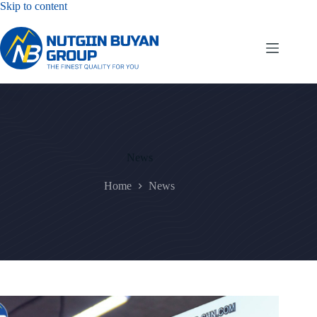
Skip
Skip to content
to
content
News
Home
News